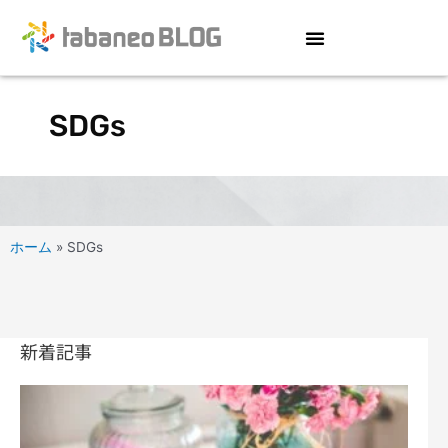
内
容
を
ス
キ
SDGs
ッ
プ
ホーム
»
SDGs
新着記事