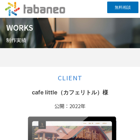
内
無料相談
容
を
ス
WORKS
キ
ッ
制作実績
プ
CLIENT
cafe little（カフェリトル）様
公開：2022年